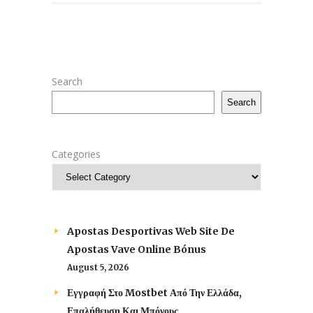
Search
Search
Categories
Apostas Desportivas Web Site De
Apostas Vave Online Bónus
August 5, 2026
Εγγραφή Στο Mostbet Από Την Ελλάδα,
Επαλήθευση Και Μπόνους