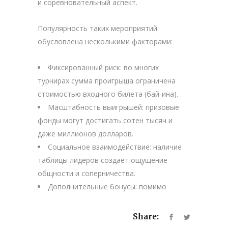
и соревновательный аспект.
Популярность таких мероприятий
обусловлена несколькими факторами:
Фиксированный риск: во многих
турнирах сумма проигрыша ограничена
стоимостью входного билета (бай-ина).
Масштабность выигрышей: призовые
фонды могут достигать сотен тысяч и
даже миллионов долларов.
Социальное взаимодействие: наличие
таблицы лидеров создает ощущение
общности и соперничества.
Дополнительные бонусы: помимо
Share: