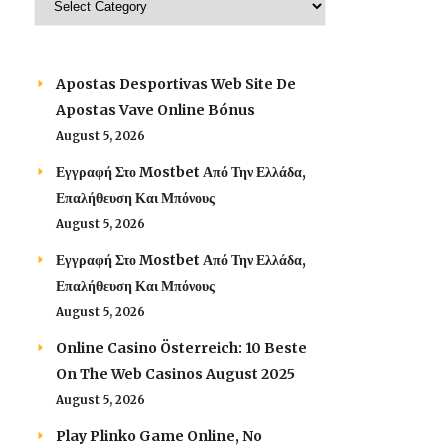
Apostas Desportivas Web Site De
Apostas Vave Online Bónus
August 5, 2026
Εγγραφή Στο Mostbet Από Την Ελλάδα,
Επαλήθευση Και Μπόνους
August 5, 2026
Εγγραφή Στο Mostbet Από Την Ελλάδα,
Επαλήθευση Και Μπόνους
August 5, 2026
Online Casino Österreich: 10 Beste
On The Web Casinos August 2025
August 5, 2026
Play Plinko Game Online, No