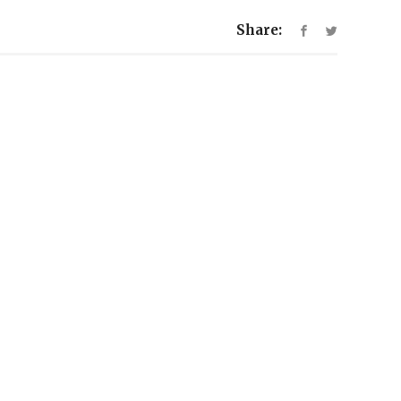
Share: