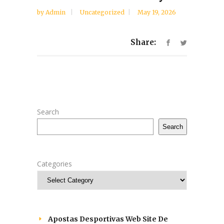
by
Admin
Uncategorized
May 19, 2026
Share:
Search
Search
Categories
Apostas Desportivas Web Site De