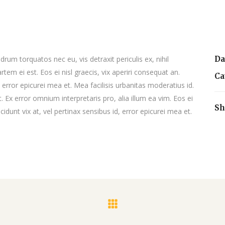
m torquatos nec eu, vis detraxit periculis ex, nihil
Da
rtem ei est. Eos ei nisl graecis, vix aperiri consequat an.
Ca
, error epicurei mea et. Mea facilisis urbanitas moderatius id.
et. Ex error omnium interpretaris pro, alia illum ea vim. Eos ei
Sh
ncidunt vix at, vel pertinax sensibus id, error epicurei mea et.