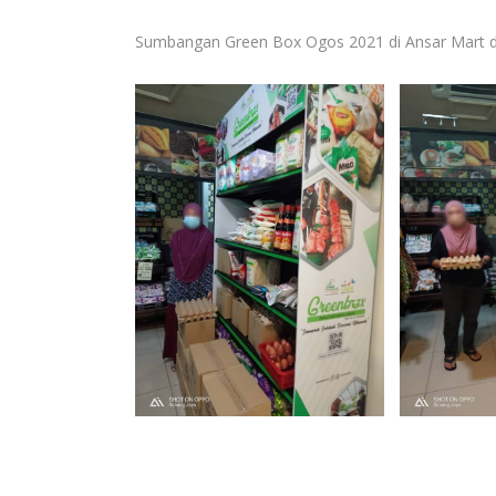
Sumbangan Green Box Ogos 2021 di Ansar Mart di