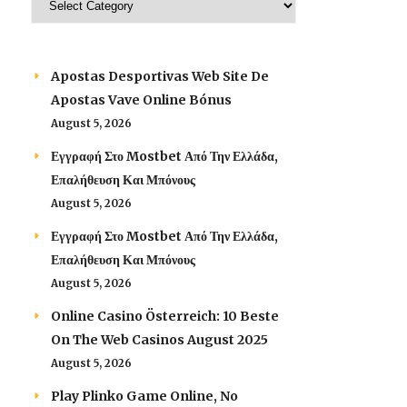
Apostas Desportivas Web Site De
Apostas Vave Online Bónus
August 5, 2026
Εγγραφή Στο Mostbet Από Την Ελλάδα,
Επαλήθευση Και Μπόνους
August 5, 2026
Εγγραφή Στο Mostbet Από Την Ελλάδα,
Επαλήθευση Και Μπόνους
August 5, 2026
Online Casino Österreich: 10 Beste
On The Web Casinos August 2025
August 5, 2026
Play Plinko Game Online, No