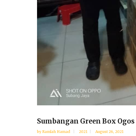
Sumbangan Green Box Ogos 
by
Ramlah Hamad
2021
August 26, 2021