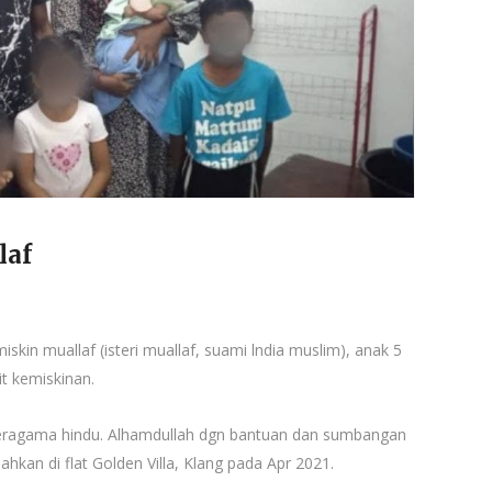
laf
kin muallaf (isteri muallaf, suami lndia muslim), anak 5
t kemiskinan.
eragama hindu. Alhamdullah dgn bantuan dan sumbangan
hkan di flat Golden Villa, Klang pada Apr 2021.