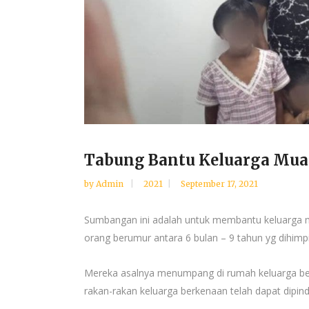
Tabung Bantu Keluarga Mua
by
Admin
2021
September 17, 2021
Sumbangan ini adalah untuk membantu keluarga mis
orang berumur antara 6 bulan – 9 tahun yg dihimpi
Mereka asalnya menumpang di rumah keluarga b
rakan-rakan keluarga berkenaan telah dapat dipinda