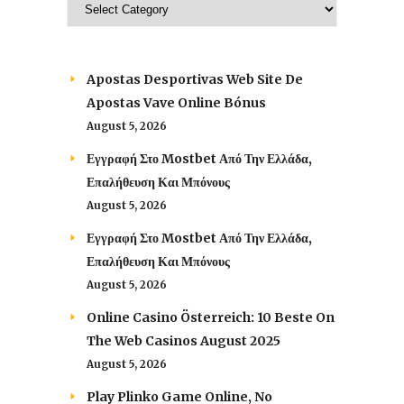
Apostas Desportivas Web Site De
Apostas Vave Online Bónus
August 5, 2026
Εγγραφή Στο Mostbet Από Την Ελλάδα,
Επαλήθευση Και Μπόνους
August 5, 2026
Εγγραφή Στο Mostbet Από Την Ελλάδα,
Επαλήθευση Και Μπόνους
August 5, 2026
Online Casino Österreich: 10 Beste On
The Web Casinos August 2025
August 5, 2026
Play Plinko Game Online, No