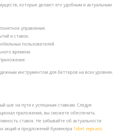
муществ, которые делают его удобным и актуальным
понятное управление.
тий и ставок.
мобильных пользователей.
ьного времени.
 приложение.
дежным инструментом для беттеров на всех уровнях.
й шаг на пути к успешным ставкам. Следуя
кционал приложения, вы сможете обеспечить
тивность ставок. Не забывайте об актуальности
ых акций и предложений букмекера
1xbet зеркало