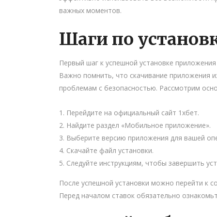
важных моментов.
Шаги по установ
Первый шаг к успешной установке приложения 
Важно помнить, что скачивание приложения и
проблемам с безопасностью. Рассмотрим осно
Перейдите на официальный сайт 1хбет.
Найдите раздел «Мобильное приложение».
Выберите версию приложения для вашей опер
Скачайте файл установки.
Следуйте инструкциям, чтобы завершить уст
После успешной установки можно перейти к со
Перед началом ставок обязательно ознакомьт