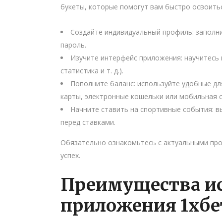
букеты, которые помогут вам быстро освоитьс
Создайте индивидуальный профиль: заполн
пароль.
Изучите интерфейс приложения: научитесь 
статистика и т. д.).
Пополните баланс: используйте удобные дл
карты, электронные кошельки или мобильная с
Начните ставить на спортивные события: в
перед ставками.
Обязательно ознакомьтесь с актуальными про
успех.
Преимущества и
приложения 1хбе