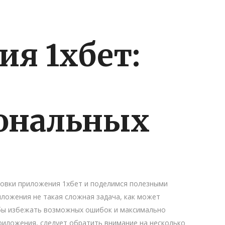
я 1хбет:
ональных
новки приложения 1хбет и поделимся полезными
иложения не такая сложная задача, как может
тобы избежать возможных ошибок и максимально
иложения, следует обратить внимание на несколько