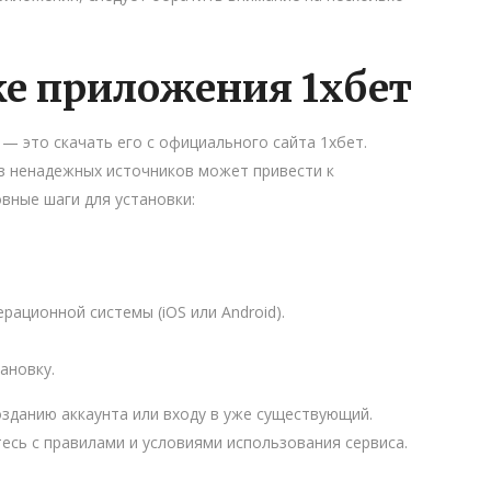
ке приложения 1хбет
— это скачать его с официального сайта 1хбет.
з ненадежных источников может привести к
вные шаги для установки:
ационной системы (iOS или Android).
ановку.
зданию аккаунта или входу в уже существующий.
есь с правилами и условиями использования сервиса.