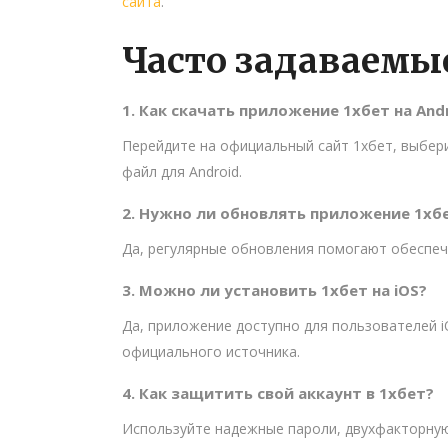
сайта
.
Часто задаваемы
1. Как скачать приложение 1хбет на And
Перейдите на официальный сайт 1хбет, выбер
файл для Android.
2. Нужно ли обновлять приложение 1хб
Да, регулярные обновления помогают обеспеч
3. Можно ли установить 1хбет на iOS?
Да, приложение доступно для пользователей iO
официального источника.
4. Как защитить свой аккаунт в 1хбет?
Используйте надежные пароли, двухфакторную