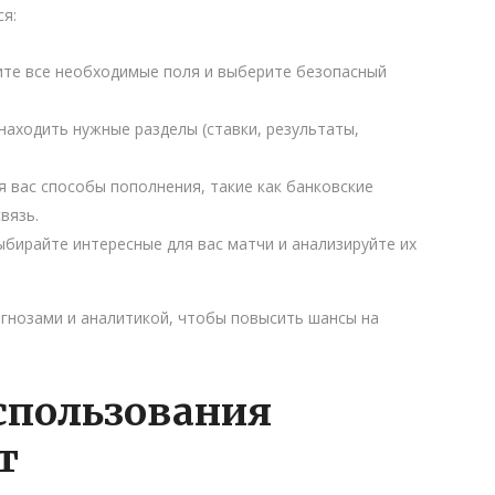
я:
ите все необходимые поля и выберите безопасный
находить нужные разделы (ставки, результаты,
я вас способы пополнения, такие как банковские
вязь.
ыбирайте интересные для вас матчи и анализируйте их
гнозами и аналитикой, чтобы повысить шансы на
спользования
т