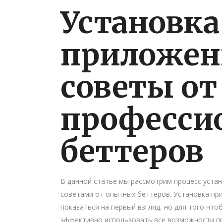
Установка
приложени
советы от
професси
беттеров
В данной статье мы рассмотрим процесс уста
советами от опытных беттеров. Установка пр
показаться на первый взгляд, но для того ч
эффективно использовать все возможности пр