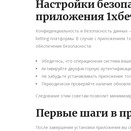
Настройки безоп
приложения 1хбе
Конфиденциальность и безопасность данных 
betting-платформы. В случае с приложением 1
обеспечения безопасности:
Убедитесь, что операционная система ваше
Активируйте двухфакторную аутентификаци
Не забудьте устанавливать приложение тол
Периодически проверяйте наличие обновле
Следование этим советам позволит минимизир
Первые шаги в п
После завершения установки приложения вы с